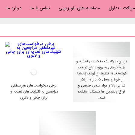
والات متداول
مصاحبه های تلویزیونی
تماس با ما
درباره ما
قزوین-ایرنا-یک متخصص تغذیه و
رژیم درمانی به روزه داران توصیه
کرد به جای مصرف از زولبیا و بامیه
از خرما و عسل که دارای ارزش
غذایی بالا و مواد قندی طبیعی و
برخی درخواست‌های غیر‌منطقی
انواع ویتامین ها هستند استفاده
مراجعین به کلینیک‌های تغذیه‌ای
کنند.
برای چاقی و لاغری